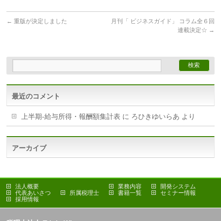
←
重版が決定しました
月刊「 ビジネスガイド」 コラム全６回
連載決定☆
→
最近のコメント
上半期-給与所得・報酬額集計表
に
ろひきゆいらあ
より
アーカイブ
法人概要
業務内容
開発システム
代表あいさつ
所属税理士
書籍一覧
セミナー情報
採用情報