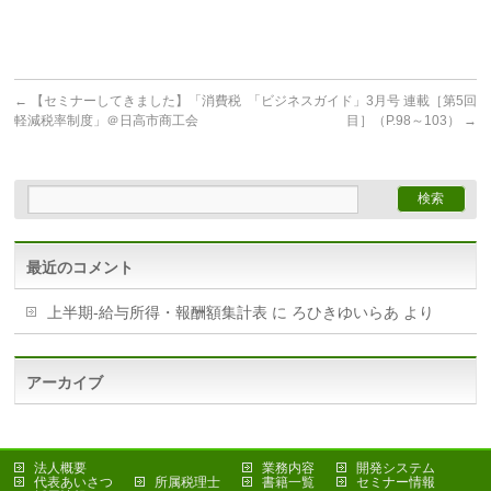
←
【セミナーしてきました】「消費税
「ビジネスガイド」3月号 連載［第5回
軽減税率制度」＠日高市商工会
目］（P.98～103）
→
最近のコメント
上半期-給与所得・報酬額集計表
に
ろひきゆいらあ
より
アーカイブ
法人概要
業務内容
開発システム
代表あいさつ
所属税理士
書籍一覧
セミナー情報